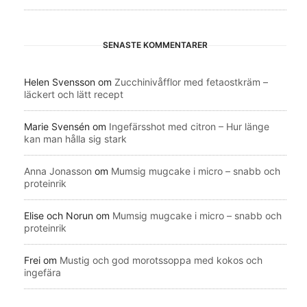
SENASTE KOMMENTARER
Helen Svensson
om
Zucchinivåfflor med fetaostkräm –
läckert och lätt recept
Marie Svensén
om
Ingefärsshot med citron – Hur länge
kan man hålla sig stark
Anna Jonasson
om
Mumsig mugcake i micro – snabb och
proteinrik
Elise och Norun
om
Mumsig mugcake i micro – snabb och
proteinrik
Frei
om
Mustig och god morotssoppa med kokos och
ingefära