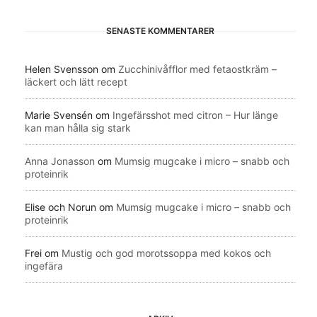
SENASTE KOMMENTARER
Helen Svensson
om
Zucchinivåfflor med fetaostkräm –
läckert och lätt recept
Marie Svensén
om
Ingefärsshot med citron – Hur länge
kan man hålla sig stark
Anna Jonasson
om
Mumsig mugcake i micro – snabb och
proteinrik
Elise och Norun
om
Mumsig mugcake i micro – snabb och
proteinrik
Frei
om
Mustig och god morotssoppa med kokos och
ingefära