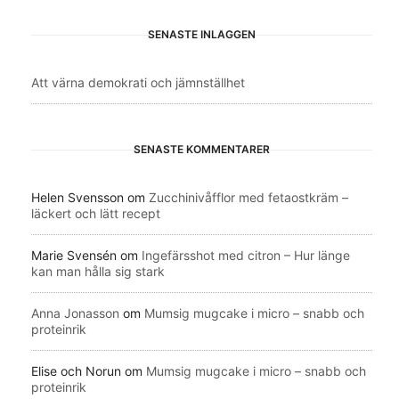
SENASTE INLÄGGEN
Att värna demokrati och jämnställhet
SENASTE KOMMENTARER
Helen Svensson
om
Zucchinivåfflor med fetaostkräm –
läckert och lätt recept
Marie Svensén
om
Ingefärsshot med citron – Hur länge
kan man hålla sig stark
Anna Jonasson
om
Mumsig mugcake i micro – snabb och
proteinrik
Elise och Norun
om
Mumsig mugcake i micro – snabb och
proteinrik