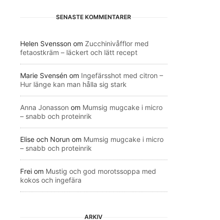
SENASTE KOMMENTARER
Helen Svensson
om
Zucchinivåfflor med
fetaostkräm – läckert och lätt recept
Marie Svensén
om
Ingefärsshot med citron –
Hur länge kan man hålla sig stark
Anna Jonasson
om
Mumsig mugcake i micro
– snabb och proteinrik
Elise och Norun
om
Mumsig mugcake i micro
– snabb och proteinrik
Frei
om
Mustig och god morotssoppa med
kokos och ingefära
ARKIV