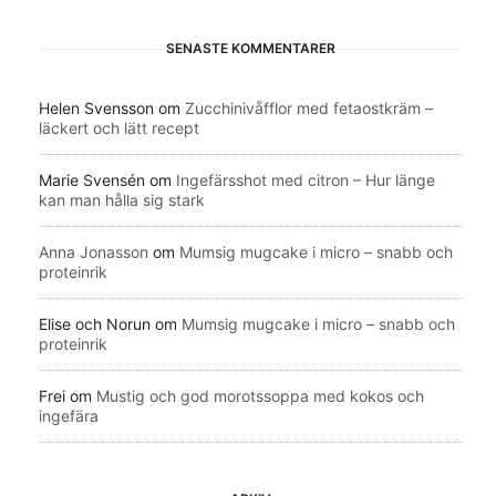
SENASTE KOMMENTARER
Helen Svensson
om
Zucchinivåfflor med fetaostkräm –
läckert och lätt recept
Marie Svensén
om
Ingefärsshot med citron – Hur länge
kan man hålla sig stark
Anna Jonasson
om
Mumsig mugcake i micro – snabb och
proteinrik
Elise och Norun
om
Mumsig mugcake i micro – snabb och
proteinrik
Frei
om
Mustig och god morotssoppa med kokos och
ingefära