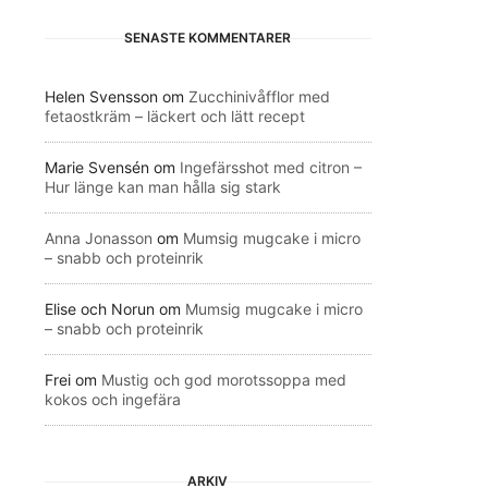
SENASTE KOMMENTARER
Helen Svensson
om
Zucchinivåfflor med
fetaostkräm – läckert och lätt recept
Marie Svensén
om
Ingefärsshot med citron –
Hur länge kan man hålla sig stark
Anna Jonasson
om
Mumsig mugcake i micro
– snabb och proteinrik
Elise och Norun
om
Mumsig mugcake i micro
– snabb och proteinrik
Frei
om
Mustig och god morotssoppa med
kokos och ingefära
ARKIV