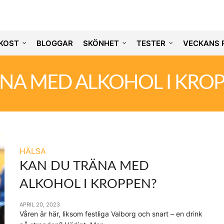
KOST
BLOGGAR
SKÖNHET
TESTER
VECKANS 
NA MED ALKOHOL I KRO
HÄLSA
KAN DU TRÄNA MED
ALKOHOL I KROPPEN?
APRIL 20, 2023
Våren är här, liksom festliga Valborg och snart – en drink