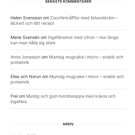
SENASTE KOMMENTARER
Helen Svensson
om
Zucchinivåfflor med fetaostkräm –
läckert och lätt recept
Marie Svensén
om
Ingefärsshot med citron – Hur länge
kan man hålla sig stark
Anna Jonasson
om
Mumsig mugcake i micro – snabb och
proteinrik
Elise och Norun
om
Mumsig mugcake i micro – snabb och
proteinrik
Frei
om
Mustig och god morotssoppa med kokos och
ingefära
ARKIV