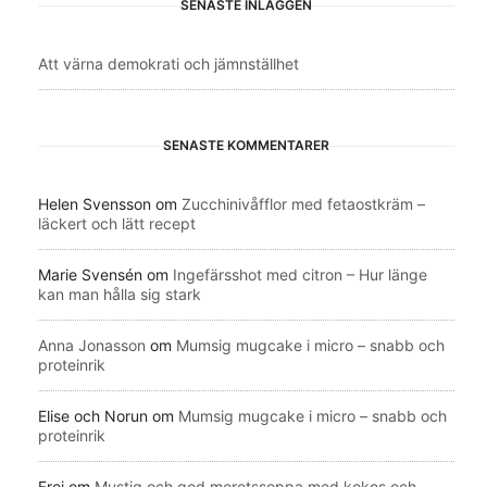
SENASTE INLÄGGEN
Att värna demokrati och jämnställhet
SENASTE KOMMENTARER
Helen Svensson
om
Zucchinivåfflor med fetaostkräm –
läckert och lätt recept
Marie Svensén
om
Ingefärsshot med citron – Hur länge
kan man hålla sig stark
Anna Jonasson
om
Mumsig mugcake i micro – snabb och
proteinrik
Elise och Norun
om
Mumsig mugcake i micro – snabb och
proteinrik
Frei
om
Mustig och god morotssoppa med kokos och