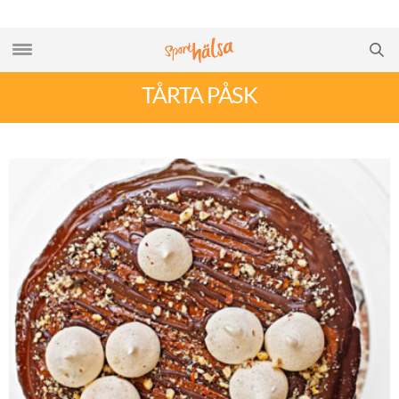
TÅRTA PÅSK