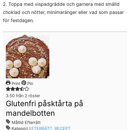
2. Toppa med vispadgrädde och garnera med smälld
choklad och nötter, minimaränger eller vad som passar
för festdagen.
Print
Pin
3.50
från
2
röster
Glutenfri påsktårta på
mandelbotten
Måltid
Efterrätt
Kategori
EFTERRÄTT
,
RECEPT