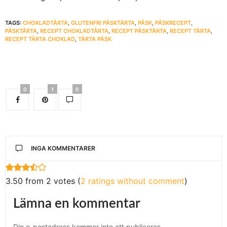
TAGS:
CHOKLADTÅRTA
,
GLUTENFRI PÅSKTÅRTA
,
PÅSK
,
PÅSKRECEPT
,
PÅSKTÅRTA
,
RECEPT CHOKLADTÅRTA
,
RECEPT PÅSKTÅRTA
,
RECEPT TÅRTA
,
RECEPT TÅRTA CHOKLAD
,
TÅRTA PÅSK
0
1
0
INGA KOMMENTARER
3.50 from 2 votes (
2 ratings without comment
)
Lämna en kommentar
Din e-postadress kommer inte att publiceras.