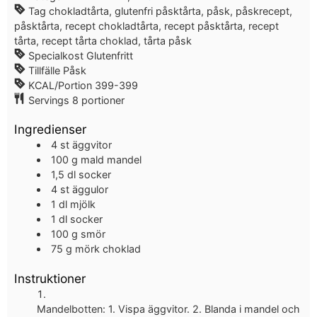
Tag
chokladtårta, glutenfri påsktårta, påsk, påskrecept,
påsktårta, recept chokladtårta, recept påsktårta, recept
tårta, recept tårta choklad, tårta påsk
Specialkost
Glutenfritt
Tillfälle
Påsk
KCAL/Portion
399-399
Servings
8
portioner
Ingredienser
4
st
äggvitor
100
g
mald mandel
1,5
dl
socker
4
st
äggulor
1
dl
mjölk
1
dl
socker
100
g
smör
75
g
mörk choklad
Instruktioner
Mandelbotten: 1. Vispa äggvitor. 2. Blanda i mandel och