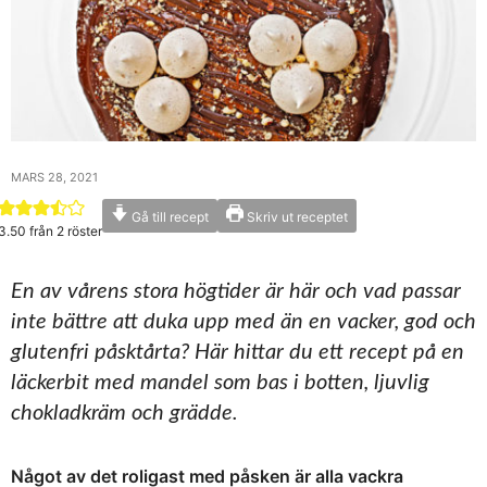
MARS 28, 2021
Gå till recept
Skriv ut receptet
3.50
från
2
röster
En av vårens stora högtider är här och vad passar
inte bättre att duka upp med än en vacker, god och
glutenfri påsktårta? Här hittar du ett recept på en
läckerbit med mandel som bas i botten, ljuvlig
chokladkräm och grädde.
Något av det roligast med påsken är alla vackra