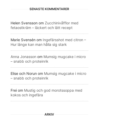
SENASTE KOMMENTARER
Helen Svensson
om
Zucchinivåfflor med
fetaostkräm – läckert och lätt recept
Marie Svensén
om
Ingefärsshot med citron –
Hur länge kan man hålla sig stark
Anna Jonasson
om
Mumsig mugcake i micro
– snabb och proteinrik
Elise och Norun
om
Mumsig mugcake i micro
– snabb och proteinrik
Frei
om
Mustig och god morotssoppa med
kokos och ingefära
ARKIV