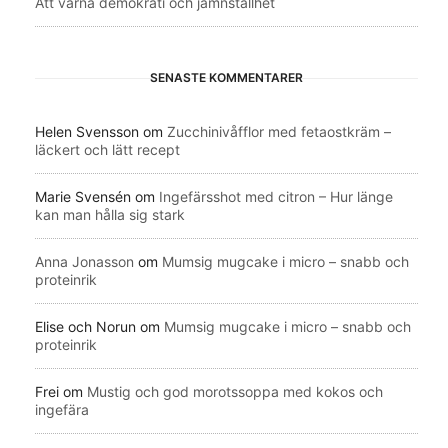
Att värna demokrati och jämnställhet
SENASTE KOMMENTARER
Helen Svensson
om
Zucchinivåfflor med fetaostkräm –
läckert och lätt recept
Marie Svensén
om
Ingefärsshot med citron – Hur länge
kan man hålla sig stark
Anna Jonasson
om
Mumsig mugcake i micro – snabb och
proteinrik
Elise och Norun
om
Mumsig mugcake i micro – snabb och
proteinrik
Frei
om
Mustig och god morotssoppa med kokos och
ingefära