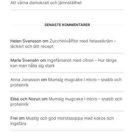
Att värna demokrati och jämnställhet
SENASTE KOMMENTARER
Helen Svensson
om
Zucchinivåfflor med fetaostkräm –
läckert och lätt recept
Marie Svensén
om
Ingefärsshot med citron – Hur länge
kan man hålla sig stark
Anna Jonasson
om
Mumsig mugcake i micro – snabb och
proteinrik
Elise och Norun
om
Mumsig mugcake i micro – snabb och
proteinrik
Frei
om
Mustig och god morotssoppa med kokos och
ingefära