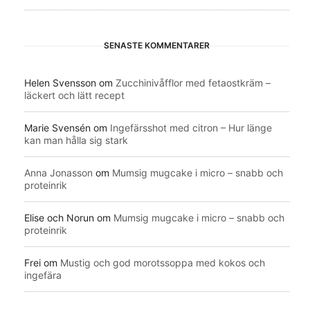
SENASTE KOMMENTARER
Helen Svensson
om
Zucchinivåfflor med fetaostkräm –
läckert och lätt recept
Marie Svensén
om
Ingefärsshot med citron – Hur länge
kan man hålla sig stark
Anna Jonasson
om
Mumsig mugcake i micro – snabb och
proteinrik
Elise och Norun
om
Mumsig mugcake i micro – snabb och
proteinrik
Frei
om
Mustig och god morotssoppa med kokos och
ingefära