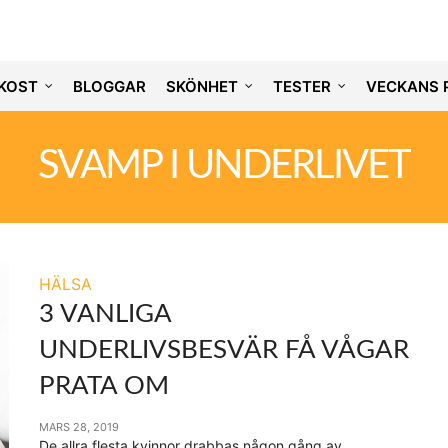
KOST
BLOGGAR
SKÖNHET
TESTER
VECKANS 
SVAMP I UNDERLIVET
HÄLSA
3 VANLIGA
UNDERLIVSBESVÄR FÅ VÅGAR
PRATA OM
MARS 28, 2019
De allra flesta kvinnor drabbas någon gång av