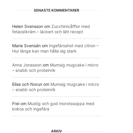
SENASTE KOMMENTARER
Helen Svensson
om
Zucchinivåfflor med
fetaostkräm – läckert och lätt recept
Marie Svensén
om
Ingefärsshot med citron –
Hur länge kan man hålla sig stark
Anna Jonasson
om
Mumsig mugcake i micro
– snabb och proteinrik
Elise och Norun
om
Mumsig mugcake i micro
– snabb och proteinrik
Frei
om
Mustig och god morotssoppa med
kokos och ingefära
ARKIV