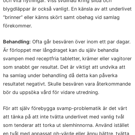
och vita flytningar. Viss svullnad kring slida och
blygdläppar är också vanligt. En känsla av att underlivet
“brinner” eller känns skört samt obehag vid samlag
förekommer.
Behandling:
Ofta går besvären över inom ett par dagar.
Är förloppet mer långdraget kan du själv behandla
svampen med receptfria tabletter, krämer eller vagitorer
som snabbt ger resultat. Det är viktigt att undvika att
ha samlag under behandling då detta kan påverka
resultatet negativt. Skulle besvären vara återkommande
bör du uppsöka vård för vidare utredning.
För att själv förebygga svamp-problematik är det värt
att tänka på att inte tvätta underlivet med vanlig tvål
som tenderar att torka ut slemhinnorna. Använd istället
en tvål med anpassat ph-värde eller ännu bättre, tvätta