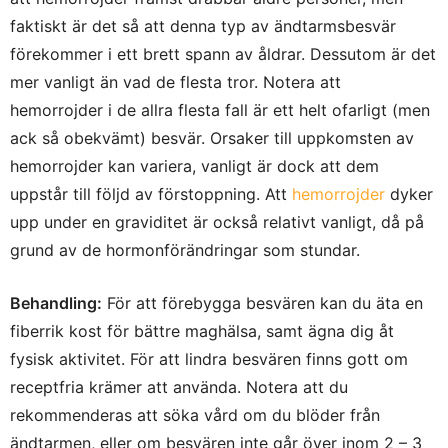
faktiskt är det så att denna typ av ändtarmsbesvär
förekommer i ett brett spann av åldrar. Dessutom är det
mer vanligt än vad de flesta tror. Notera att
hemorrojder i de allra flesta fall är ett helt ofarligt (men
ack så obekvämt) besvär. Orsaker till uppkomsten av
hemorrojder kan variera, vanligt är dock att dem
uppstår till följd av förstoppning.
Att
hemorrojder
dyker
upp under en graviditet är också relativt vanligt, då på
grund av de hormonförändringar som stundar.
Behandling:
För att förebygga besvären kan du äta en
fiberrik kost för bättre maghälsa, samt ägna dig åt
fysisk aktivitet. För att lindra besvären finns gott om
receptfria krämer att använda. Notera att du
rekommenderas att söka vård om du blöder från
ändtarmen, eller om besvären inte går över inom 2 – 3