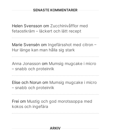
SENASTE KOMMENTARER
Helen Svensson
om
Zucchinivåfflor med
fetaostkräm – läckert och lätt recept
Marie Svensén
om
Ingefärsshot med citron –
Hur länge kan man hålla sig stark
Anna Jonasson
om
Mumsig mugcake i micro
– snabb och proteinrik
Elise och Norun
om
Mumsig mugcake i micro
– snabb och proteinrik
Frei
om
Mustig och god morotssoppa med
kokos och ingefära
ARKIV