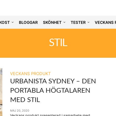
KOST
BLOGGAR
SKÖNHET
TESTER
VECKANS 
STIL
VECKANS PRODUKT
URBANISTA SYDNEY – DEN
PORTABLA HÖGTALAREN
MED STIL
MAJ 20, 2020
Veckans produkt presenterad i samarbete med