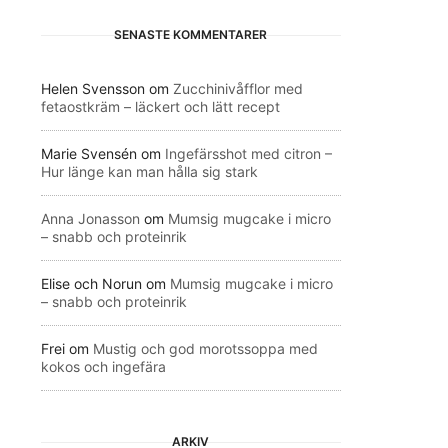
SENASTE KOMMENTARER
Helen Svensson
om
Zucchinivåfflor med
fetaostkräm – läckert och lätt recept
Marie Svensén
om
Ingefärsshot med citron –
Hur länge kan man hålla sig stark
Anna Jonasson
om
Mumsig mugcake i micro
– snabb och proteinrik
Elise och Norun
om
Mumsig mugcake i micro
– snabb och proteinrik
Frei
om
Mustig och god morotssoppa med
kokos och ingefära
ARKIV