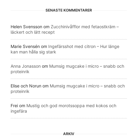
SENASTE KOMMENTARER
Helen Svensson
om
Zucchinivåfflor med fetaostkräm –
läckert och lätt recept
Marie Svensén
om
Ingefärsshot med citron – Hur länge
kan man hålla sig stark
Anna Jonasson
om
Mumsig mugcake i micro – snabb och
proteinrik
Elise och Norun
om
Mumsig mugcake i micro – snabb och
proteinrik
Frei
om
Mustig och god morotssoppa med kokos och
ingefära
ARKIV