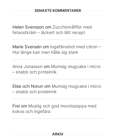
SENASTE KOMMENTARER
Helen Svensson
om
Zucchinivåfflor med
fetaostkräm – läckert och lätt recept
Marie Svensén
om
Ingefärsshot med citron –
Hur länge kan man hålla sig stark
Anna Jonasson
om
Mumsig mugcake i micro
– snabb och proteinrik
Elise och Norun
om
Mumsig mugcake i micro
– snabb och proteinrik
Frei
om
Mustig och god morotssoppa med
kokos och ingefära
ARKIV