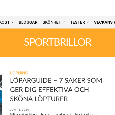
KOST
BLOGGAR
SKÖNHET
TESTER
VECKANS 
SPORTBRILLOR
LÖPNING
LÖPARGUIDE – 7 SAKER SOM
GER DIG EFFEKTIVA OCH
SKÖNA LÖPTURER
JUNI 15, 2020
Vilka saker klarar du dig inte utan när du ska ut och