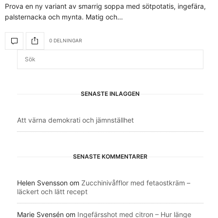
Prova en ny variant av smarrig soppa med sötpotatis, ingefära,
palsternacka och mynta. Matig och…
0 DELNINGAR
SENASTE INLÄGGEN
Att värna demokrati och jämnställhet
SENASTE KOMMENTARER
Helen Svensson
om
Zucchinivåfflor med fetaostkräm –
läckert och lätt recept
Marie Svensén
om
Ingefärsshot med citron – Hur länge