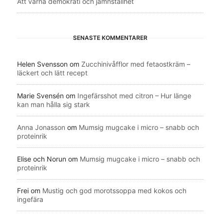
Att värna demokrati och jämnställhet
SENASTE KOMMENTARER
Helen Svensson
om
Zucchinivåfflor med fetaostkräm –
läckert och lätt recept
Marie Svensén
om
Ingefärsshot med citron – Hur länge
kan man hålla sig stark
Anna Jonasson
om
Mumsig mugcake i micro – snabb och
proteinrik
Elise och Norun
om
Mumsig mugcake i micro – snabb och
proteinrik
Frei
om
Mustig och god morotssoppa med kokos och
ingefära