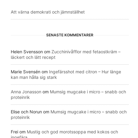
Att värna demokrati och jämnställhet
SENASTE KOMMENTARER
Helen Svensson
om
Zucchinivåfflor med fetaostkräm –
läckert och lätt recept
Marie Svensén
om
Ingefärsshot med citron – Hur länge
kan man hålla sig stark
Anna Jonasson
om
Mumsig mugcake i micro – snabb och
proteinrik
Elise och Norun
om
Mumsig mugcake i micro – snabb och
proteinrik
Frei
om
Mustig och god morotssoppa med kokos och
ingefära