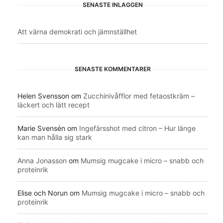
SENASTE INLÄGGEN
Att värna demokrati och jämnställhet
SENASTE KOMMENTARER
Helen Svensson
om
Zucchinivåfflor med fetaostkräm –
läckert och lätt recept
Marie Svensén
om
Ingefärsshot med citron – Hur länge
kan man hålla sig stark
Anna Jonasson
om
Mumsig mugcake i micro – snabb och
proteinrik
Elise och Norun
om
Mumsig mugcake i micro – snabb och
proteinrik