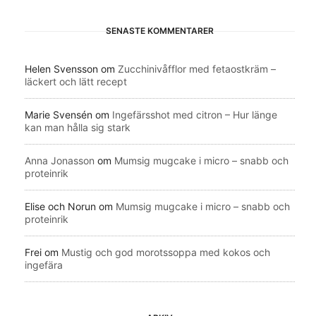
SENASTE KOMMENTARER
Helen Svensson
om
Zucchinivåfflor med fetaostkräm –
läckert och lätt recept
Marie Svensén
om
Ingefärsshot med citron – Hur länge
kan man hålla sig stark
Anna Jonasson
om
Mumsig mugcake i micro – snabb och
proteinrik
Elise och Norun
om
Mumsig mugcake i micro – snabb och
proteinrik
Frei
om
Mustig och god morotssoppa med kokos och
ingefära