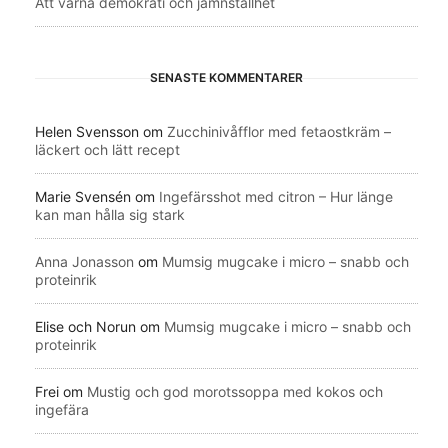
Att värna demokrati och jämnställhet
SENASTE KOMMENTARER
Helen Svensson
om
Zucchinivåfflor med fetaostkräm –
läckert och lätt recept
Marie Svensén
om
Ingefärsshot med citron – Hur länge
kan man hålla sig stark
Anna Jonasson
om
Mumsig mugcake i micro – snabb och
proteinrik
Elise och Norun
om
Mumsig mugcake i micro – snabb och
proteinrik
Frei
om
Mustig och god morotssoppa med kokos och
ingefära