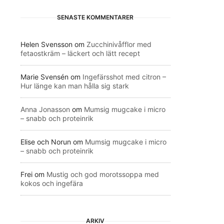
SENASTE KOMMENTARER
Helen Svensson
om
Zucchinivåfflor med
fetaostkräm – läckert och lätt recept
Marie Svensén
om
Ingefärsshot med citron –
Hur länge kan man hålla sig stark
Anna Jonasson
om
Mumsig mugcake i micro
– snabb och proteinrik
Elise och Norun
om
Mumsig mugcake i micro
– snabb och proteinrik
Frei
om
Mustig och god morotssoppa med
kokos och ingefära
ARKIV