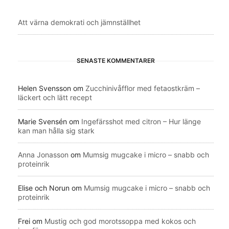
Att värna demokrati och jämnställhet
SENASTE KOMMENTARER
Helen Svensson
om
Zucchinivåfflor med fetaostkräm –
läckert och lätt recept
Marie Svensén
om
Ingefärsshot med citron – Hur länge
kan man hålla sig stark
Anna Jonasson
om
Mumsig mugcake i micro – snabb och
proteinrik
Elise och Norun
om
Mumsig mugcake i micro – snabb och
proteinrik
Frei
om
Mustig och god morotssoppa med kokos och