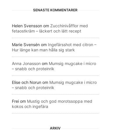
SENASTE KOMMENTARER
Helen Svensson
om
Zucchinivåfflor med
fetaostkräm – läckert och lätt recept
Marie Svensén
om
Ingefärsshot med citron –
Hur länge kan man hålla sig stark
Anna Jonasson
om
Mumsig mugcake i micro
– snabb och proteinrik
Elise och Norun
om
Mumsig mugcake i micro
– snabb och proteinrik
Frei
om
Mustig och god morotssoppa med
kokos och ingefära
ARKIV