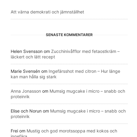
Att värna demokrati och jämnställhet
SENASTE KOMMENTARER
Helen Svensson
om
Zucchinivåfflor med fetaostkräm –
läckert och lätt recept
Marie Svensén
om
Ingefärsshot med citron – Hur länge
kan man hålla sig stark
Anna Jonasson
om
Mumsig mugcake i micro – snabb och
proteinrik
Elise och Norun
om
Mumsig mugcake i micro – snabb och
proteinrik
Frei
om
Mustig och god morotssoppa med kokos och
ingefära