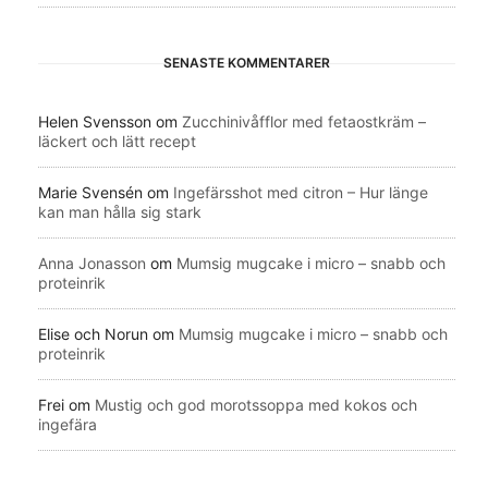
SENASTE KOMMENTARER
Helen Svensson
om
Zucchinivåfflor med fetaostkräm –
läckert och lätt recept
Marie Svensén
om
Ingefärsshot med citron – Hur länge
kan man hålla sig stark
Anna Jonasson
om
Mumsig mugcake i micro – snabb och
proteinrik
Elise och Norun
om
Mumsig mugcake i micro – snabb och
proteinrik
Frei
om
Mustig och god morotssoppa med kokos och
ingefära