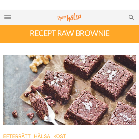
RECEPT RAW BROWNIE
EFTERRÄTT
HÄLSA
KOST