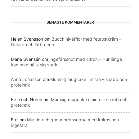
SENASTE KOMMENTARER
Helen Svensson
om
Zucchinivåfflor med fetaostkräm –
läckert och lätt recept
Marie Svensén
om
Ingefärsshot med citron – Hur länge
kan man hålla sig stark
Anna Jonasson
om
Mumsig mugcake i micro – snabb och
proteinrik
Elise och Norun
om
Mumsig mugcake i micro – snabb och
proteinrik
Frei
om
Mustig och god morotssoppa med kokos och
ingefära