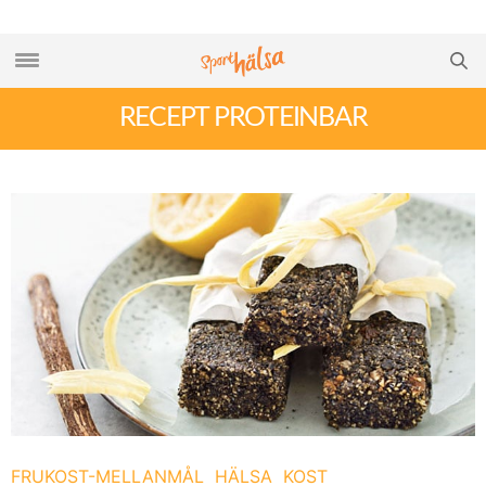
RECEPT PROTEINBAR
FRUKOST-MELLANMÅL
HÄLSA
KOST