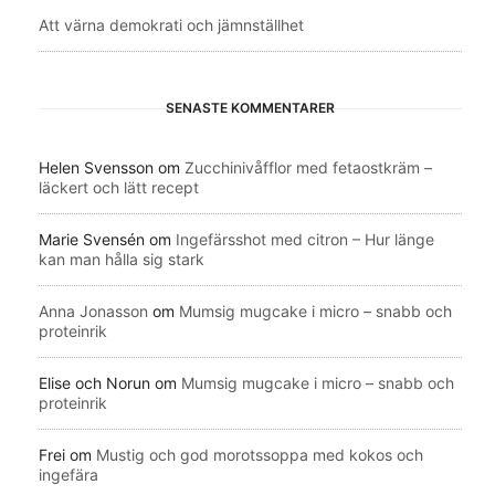
Att värna demokrati och jämnställhet
SENASTE KOMMENTARER
Helen Svensson
om
Zucchinivåfflor med fetaostkräm –
läckert och lätt recept
Marie Svensén
om
Ingefärsshot med citron – Hur länge
kan man hålla sig stark
Anna Jonasson
om
Mumsig mugcake i micro – snabb och
proteinrik
Elise och Norun
om
Mumsig mugcake i micro – snabb och
proteinrik
Frei
om
Mustig och god morotssoppa med kokos och
ingefära