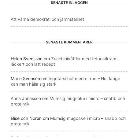
SENASTE INLÄGGEN
Att värna demokrati och jämnställhet
SENASTE KOMMENTARER
Helen Svensson
om
Zucchinivåfflor med fetaostkräm –
läckert och lätt recept
Marie Svensén
om
Ingefärsshot med citron – Hur länge
kan man hålla sig stark
Anna Jonasson
om
Mumsig mugcake i micro – snabb och
proteinrik
Elise och Norun
om
Mumsig mugcake i micro – snabb och
proteinrik