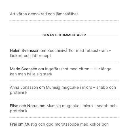
Att värna demokrati och jämnställhet
SENASTE KOMMENTARER
Helen Svensson
om
Zucchinivåfflor med fetaostkräm –
läckert och lätt recept
Marie Svensén
om
Ingefärsshot med citron – Hur länge
kan man hålla sig stark
Anna Jonasson
om
Mumsig mugcake i micro – snabb och
proteinrik
Elise och Norun
om
Mumsig mugcake i micro – snabb och
proteinrik
Frei
om
Mustig och god morotssoppa med kokos och