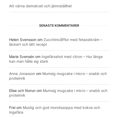
Att värna demokrati och jämnställhet
SENASTE KOMMENTARER
Helen Svensson
om
Zucchinivåfflor med fetaostkräm –
läckert och lätt recept
Marie Svensén
om
Ingefärsshot med citron – Hur länge
kan man hålla sig stark
Anna Jonasson
om
Mumsig mugcake i micro – snabb och
proteinrik
Elise och Norun
om
Mumsig mugcake i micro – snabb och
proteinrik
Frei
om
Mustig och god morotssoppa med kokos och
ingefära