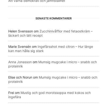
Att värna demokrati och jämnställhet
SENASTE KOMMENTARER
Helen Svensson
om
Zucchinivåfflor med fetaostkräm –
läckert och lätt recept
Marie Svensén
om
Ingefärsshot med citron – Hur länge
kan man hålla sig stark
Anna Jonasson
om
Mumsig mugcake i micro – snabb och
proteinrik
Elise och Norun
om
Mumsig mugcake i micro – snabb och
proteinrik
Frei
om
Mustig och god morotssoppa med kokos och
ingefära