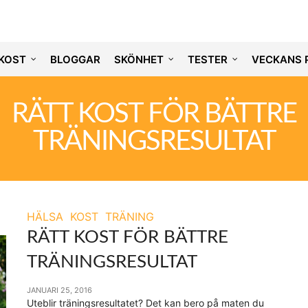
KOST
BLOGGAR
SKÖNHET
TESTER
VECKANS 
RÄTT KOST FÖR BÄTTRE
TRÄNINGSRESULTAT
HÄLSA
KOST
TRÄNING
RÄTT KOST FÖR BÄTTRE
TRÄNINGSRESULTAT
JANUARI 25, 2016
Uteblir träningsresultatet? Det kan bero på maten du