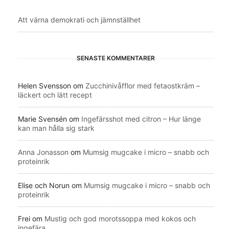
Att värna demokrati och jämnställhet
SENASTE KOMMENTARER
Helen Svensson
om
Zucchinivåfflor med fetaostkräm –
läckert och lätt recept
Marie Svensén
om
Ingefärsshot med citron – Hur länge
kan man hålla sig stark
Anna Jonasson
om
Mumsig mugcake i micro – snabb och
proteinrik
Elise och Norun
om
Mumsig mugcake i micro – snabb och
proteinrik
Frei
om
Mustig och god morotssoppa med kokos och
ingefära