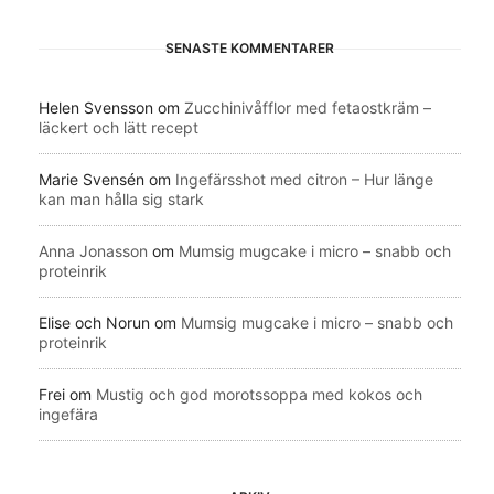
SENASTE KOMMENTARER
Helen Svensson
om
Zucchinivåfflor med fetaostkräm –
läckert och lätt recept
Marie Svensén
om
Ingefärsshot med citron – Hur länge
kan man hålla sig stark
Anna Jonasson
om
Mumsig mugcake i micro – snabb och
proteinrik
Elise och Norun
om
Mumsig mugcake i micro – snabb och
proteinrik
Frei
om
Mustig och god morotssoppa med kokos och
ingefära