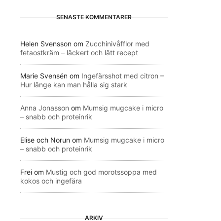
SENASTE KOMMENTARER
Helen Svensson
om
Zucchinivåfflor med
fetaostkräm – läckert och lätt recept
Marie Svensén
om
Ingefärsshot med citron –
Hur länge kan man hålla sig stark
Anna Jonasson
om
Mumsig mugcake i micro
– snabb och proteinrik
Elise och Norun
om
Mumsig mugcake i micro
– snabb och proteinrik
Frei
om
Mustig och god morotssoppa med
kokos och ingefära
ARKIV