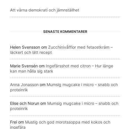
Att värna demokrati och jämnställhet
SENASTE KOMMENTARER
Helen Svensson
om
Zucchinivåfflor med fetaostkräm –
läckert och lätt recept
Marie Svensén
om
Ingefärsshot med citron – Hur länge
kan man hålla sig stark
Anna Jonasson
om
Mumsig mugcake i micro – snabb och
proteinrik
Elise och Norun
om
Mumsig mugcake i micro – snabb och
proteinrik
Frei
om
Mustig och god morotssoppa med kokos och
ingefära