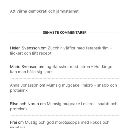
Att värna demokrati och jämnställhet
SENASTE KOMMENTARER
Helen Svensson
om
Zucchinivåfflor med fetaostkräm –
läckert och lätt recept
Marie Svensén
om
Ingefärsshot med citron – Hur länge
kan man hålla sig stark
Anna Jonasson
om
Mumsig mugcake i micro – snabb och
proteinrik
Elise och Norun
om
Mumsig mugcake i micro – snabb och
proteinrik
Frei
om
Mustig och god morotssoppa med kokos och
ingefära