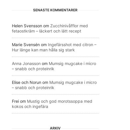
SENASTE KOMMENTARER
Helen Svensson
om
Zucchinivåfflor med
fetaostkräm – läckert och lätt recept
Marie Svensén
om
Ingefärsshot med citron –
Hur länge kan man hålla sig stark
Anna Jonasson
om
Mumsig mugcake i micro
– snabb och proteinrik
Elise och Norun
om
Mumsig mugcake i micro
– snabb och proteinrik
Frei
om
Mustig och god morotssoppa med
kokos och ingefära
ARKIV