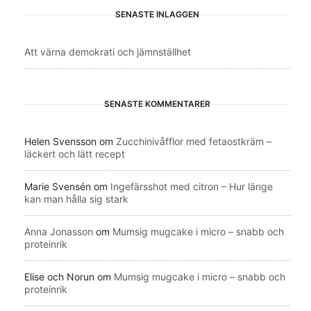
SENASTE INLÄGGEN
Att värna demokrati och jämnställhet
SENASTE KOMMENTARER
Helen Svensson
om
Zucchinivåfflor med fetaostkräm –
läckert och lätt recept
Marie Svensén
om
Ingefärsshot med citron – Hur länge
kan man hålla sig stark
Anna Jonasson
om
Mumsig mugcake i micro – snabb och
proteinrik
Elise och Norun
om
Mumsig mugcake i micro – snabb och
proteinrik