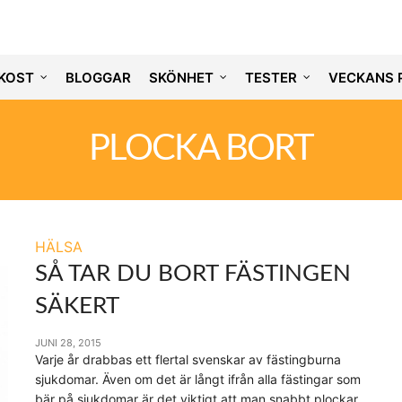
KOST
BLOGGAR
SKÖNHET
TESTER
VECKANS 
PLOCKA BORT
HÄLSA
SÅ TAR DU BORT FÄSTINGEN
SÄKERT
JUNI 28, 2015
Varje år drabbas ett flertal svenskar av fästingburna
sjukdomar. Även om det är långt ifrån alla fästingar som
bär på sjukdomar är det viktigt att man snabbt plockar