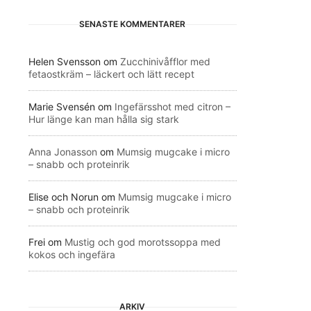
SENASTE KOMMENTARER
Helen Svensson
om
Zucchinivåfflor med
fetaostkräm – läckert och lätt recept
Marie Svensén
om
Ingefärsshot med citron –
Hur länge kan man hålla sig stark
Anna Jonasson
om
Mumsig mugcake i micro
– snabb och proteinrik
Elise och Norun
om
Mumsig mugcake i micro
– snabb och proteinrik
Frei
om
Mustig och god morotssoppa med
kokos och ingefära
ARKIV