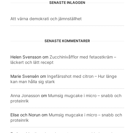
SENASTE INLÄGGEN
Att värna demokrati och jämnställhet
SENASTE KOMMENTARER
Helen Svensson
om
Zucchinivåfflor med fetaostkräm –
läckert och lätt recept
Marie Svensén
om
Ingefärsshot med citron – Hur länge
kan man hålla sig stark
Anna Jonasson
om
Mumsig mugcake i micro – snabb och
proteinrik
Elise och Norun
om
Mumsig mugcake i micro – snabb och
proteinrik