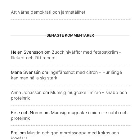
Att värna demokrati och jämnställhet
SENASTE KOMMENTARER
Helen Svensson
om
Zucchinivåfflor med fetaostkräm –
läckert och lätt recept
Marie Svensén
om
Ingefärsshot med citron – Hur länge
kan man hålla sig stark
Anna Jonasson
om
Mumsig mugcake i micro – snabb och
proteinrik
Elise och Norun
om
Mumsig mugcake i micro – snabb och
proteinrik
Frei
om
Mustig och god morotssoppa med kokos och
ingefära