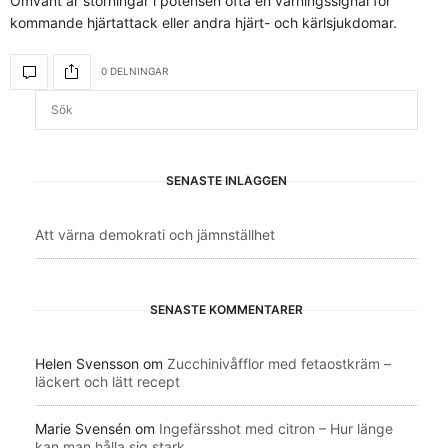
Omvänt är störningar i potensen ofta en varningssignal för
kommande hjärtattack eller andra hjärt- och kärlsjukdomar.
0 DELNINGAR
SENASTE INLÄGGEN
Att värna demokrati och jämnställhet
SENASTE KOMMENTARER
Helen Svensson
om
Zucchinivåfflor med fetaostkräm –
läckert och lätt recept
Marie Svensén
om
Ingefärsshot med citron – Hur länge
kan man hålla sig stark