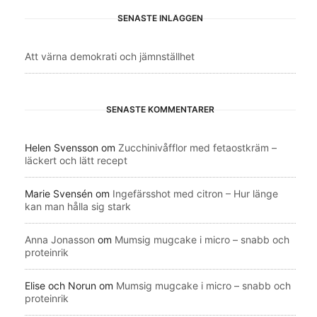
SENASTE INLÄGGEN
Att värna demokrati och jämnställhet
SENASTE KOMMENTARER
Helen Svensson
om
Zucchinivåfflor med fetaostkräm –
läckert och lätt recept
Marie Svensén
om
Ingefärsshot med citron – Hur länge
kan man hålla sig stark
Anna Jonasson
om
Mumsig mugcake i micro – snabb och
proteinrik
Elise och Norun
om
Mumsig mugcake i micro – snabb och
proteinrik