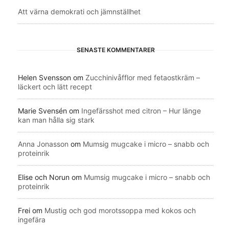
Att värna demokrati och jämnställhet
SENASTE KOMMENTARER
Helen Svensson
om
Zucchinivåfflor med fetaostkräm –
läckert och lätt recept
Marie Svensén
om
Ingefärsshot med citron – Hur länge
kan man hålla sig stark
Anna Jonasson
om
Mumsig mugcake i micro – snabb och
proteinrik
Elise och Norun
om
Mumsig mugcake i micro – snabb och
proteinrik
Frei
om
Mustig och god morotssoppa med kokos och
ingefära